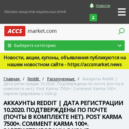
Новости
Магазин аккаунтов социальных сетей
Войти
Выберите категорию
Новости, акции, купоны, объявления публикуются на
нашем новостном сайте - https://accsmarket.news
Главная
/
Reddit
/
Раскрученные
/
Аккаунты Reddit |
Дата регистрации 10.2020. Подтверждены по почте (почты в
комплекте нет). Post Karma 7500+. Comment Karma 100+.
Зарегистрированы с USA ip
АККАУНТЫ REDDIT | ДАТА РЕГИСТРАЦИИ
10.2020. ПОДТВЕРЖДЕНЫ ПО ПОЧТЕ
(ПОЧТЫ В КОМПЛЕКТЕ НЕТ). POST KARMA
7500+. COMMENT KARMA 100+.