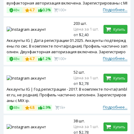
вухфакторная авторизация включена. Зарегистрированы с MI
X ip.
Подробнее...
48ч
4.7
0.3%
100+
203 шт.
Цена за 1 шт.
Купить
от $2,40
Аккаунты IG | Дата регистрации 01.2025. Аккаунты подтвержд
ены по смс. В комплекте почта(родная). Профиль частично зап
олнен. Двухфакторная авторизация включена. Зарегистриро
ваны с MIX ip.
Подробнее...
48ч
4.7
1.2%
100+
52 шт.
Цена за 1 шт.
Купить
от $2,78
Аккаунты IG | Год регистрации - 2017. В комплекте почта(rambl
er.ru, не родная). Профиль частично заполнен. Зарегистриров
аны с MIX ip.
Подробнее...
48ч
4.8
2.9%
1k+
38 шт.
Цена за 1 шт.
Купить
от $2,78