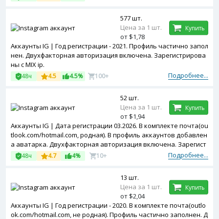
577 шт.
Цена за 1 шт.
Купить
от $1,78
Аккаунты IG | Год регистрации - 2021. Профиль частично запол
нен. Двухфакторная авторизация включена. Зарегистрирова
ны с MIX ip.
Подробнее...
48ч
4.5
4.5%
100+
52 шт.
Цена за 1 шт.
Купить
от $1,94
Аккаунты IG | Дата регистрации 03.2026. В комплекте почта(ou
tlook.com/hotmail.com, родная). В профиль аккаунтов добавлен
а аватарка. Двухфакторная авторизация включена. Зарегист
рированы с USA ip.
Подробнее...
48ч
4.7
4%
10+
13 шт.
Цена за 1 шт.
Купить
от $2,04
Аккаунты IG | Год регистрации - 2020. В комплекте почта(outlo
ok.com/hotmail.com, не родная). Профиль частично заполнен. Д