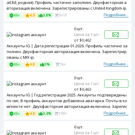
ail.ltd, родная). Профиль частично заполнен. Двухфакторная а
вторизация включена. Зарегистрированы с United Kingdom ip.
Подробнее...
48ч
4.9
3.8%
0-10
0 шт.
Цена за 1 шт.
от $0,462
Аккаунты IG | Дата регистрации 01.2026. Профиль частично за
полнен. Двухфакторная авторизация включена. Зарегистрир
ованы с MIX ip.
Подробнее...
48ч
4.8
5%
1k+
0 шт.
Цена за 1 шт.
от $0,463
Аккаунты IG | Год регистрации 2025. Аккаунты подтверждены
по смс. В профиль аккаунтов добавлена аватарка. Почты в ко
мплекте нет. Двухфакторная авторизация включена. Зарегис
трированы с USA ip.
Подробнее...
48ч
4.8
3.4%
100+
0 шт.
Цена за 1 шт.