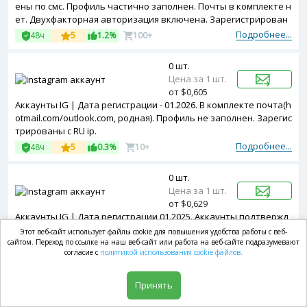
ены по смс. Профиль частично заполнен. Почты в комплекте н
ет. Двухфакторная авторизация включена. Зарегистрирован
ы с MIX ip.
Подробнее...
48ч
5
1.2%
100+
0 шт.
Цена за 1 шт.
от $0,605
Аккаунты IG | Дата регистрации - 01.2026. В комплекте почта(h
otmail.com/outlook.com, родная). Профиль не заполнен. Зарегис
трированы с RU ip.
Подробнее...
48ч
5
0.3%
10+
0 шт.
Цена за 1 шт.
от $0,629
Аккаунты IG | Дата регистрации 01.2025. Аккаунты подтвержд
ены по смс. В комплекте почта(не родная). Профиль частично
Этот веб-сайт использует файлы cookie для повышения удобства работы с веб-
заполнен. Двухфакторная авторизация включена. Зарегистр
сайтом. Переход по ссылке на наш веб-сайт или работа на веб-сайте подразумевают
согласие с
политикой использования cookie файлов.
ированы с MIX ip.
Подробнее...
48ч
4.8
2.1%
100+
Принять
0 шт.
Цена за 1 шт.