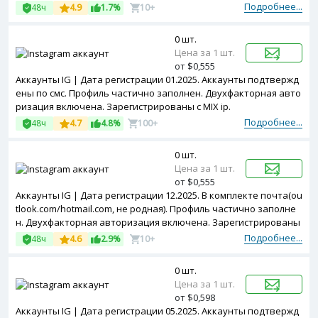
Подробнее...
48ч
4.9
1.7%
10+
0 шт.
Цена за 1 шт.
от $0,555
Аккаунты IG | Дата регистрации 01.2025. Аккаунты подтвержд
ены по смс. Профиль частично заполнен. Двухфакторная авто
ризация включена. Зарегистрированы с MIX ip.
Подробнее...
48ч
4.7
4.8%
100+
0 шт.
Цена за 1 шт.
от $0,555
Аккаунты IG | Дата регистрации 12.2025. В комплекте почта(ou
tlook.com/hotmail.com, не родная). Профиль частично заполне
н. Двухфакторная авторизация включена. Зарегистрированы
с MIX ip.
Подробнее...
48ч
4.6
2.9%
10+
0 шт.
Цена за 1 шт.
от $0,598
Аккаунты IG | Дата регистрации 05.2025. Аккаунты подтвержд