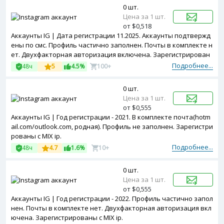
0 шт.
Цена за 1 шт.
от $0,518
Аккаунты IG | Дата регистрации 11.2025. Аккаунты подтвержд
ены по смс. Профиль частично заполнен. Почты в комплекте н
ет. Двухфакторная авторизация включена. Зарегистрирован
ы с MIX ip.
Подробнее...
48ч
5
4.5%
100+
0 шт.
Цена за 1 шт.
от $0,555
Аккаунты IG | Год регистрации - 2021. В комплекте почта(hotm
ail.com/outlook.com, родная). Профиль не заполнен. Зарегистри
рованы с MIX ip.
Подробнее...
48ч
4.7
1.6%
10+
0 шт.
Цена за 1 шт.
от $0,555
Аккаунты IG | Год регистрации - 2022. Профиль частично запол
нен. Почты в комплекте нет. Двухфакторная авторизация вкл
ючена. Зарегистрированы с MIX ip.