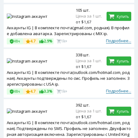
105 шт.
Цена за 1 шт.
Купить
от $1,67
Аккаунты IG | В комплекте почта(gmail.com, родная). В профил
е добавлена аватарка. Зарегистрированы с MIX ip.
Подробнее...
48ч
4.7
2.9%
1k+
338 шт.
Цена за 1 шт.
Купить
от $1,67
Аккаунты IG | В комплекте почта(outlook.com/hotmail.com, род
ная). Аккаунты подтверждены по смс. Профиль не заполнен. З
арегистрированы с USA ip.
Подробнее...
48ч
4.7
3.3%
1k+
392 шт.
Цена за 1 шт.
Купить
от $1,67
Аккаунты IG | В комплекте почта(outlook.com/hotmail.com, род
ная). Подтверждены по SMS. Профиль не заполнен. Двухфакто
рная авторизация включена. Зарегистрированы с United King