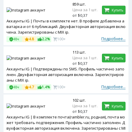
859 шт.
Цена за 1 шт.
Купить
от $0,37
Аккаунты IG | Почты в комплекте нет. В профиле добавлена а
ватарка и от 6 публикаций. Двухфакторная авторизация вклю
чена. Зарегистрированы с MIX ip.
Подробнее...
48ч
4.8
2.2%
100+
113 шт.
Цена за 1 шт.
Купить
от $0,37
Аккаунты IG | Подтверждены по SMS. Профиль частично запо
лнен. Двухфакторная авторизация включена. Зарегистриров
аны с MIX ip.
Подробнее...
48ч
4.7
1.4%
100+
102 шт.
Цена за 1 шт.
Купить
от $0,37
Аккаунты IG | В комплекте почта(rambler.ru, родная), почта мо
жет требовать подтвержения. Профиль частично заполнен. Д
вухфакторная авторизация включена. Зарегистрированы с MI