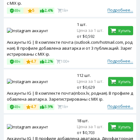
с MIX ip.
Подробнее...
48ч
5
2.4%
1k+
1 шт.
Цена за 1 шт.
Купить
от $0,592
Аккаунты IG | В комплекте почта (outlook.com/hotmail.com, род
ная). В профиле добавлена аватарка и от 3 публикаций. Зарег
истрированы с MIX ip.
Подробнее...
48ч
4.7
2.2%
100+
112 шт.
Цена за 1 шт.
Купить
от $0,629
Аккаунты IG | В комплекте почта(inbox.lv, родная). В профиле д
обавлена аватарка. Зарегистрированы с MIX ip.
Подробнее...
48ч
4.7
3.9%
1k+
18 шт.
Цена за 1 шт.
Купить
от $0,703
Аккаунты IG | В профиле добавлена аватарка. Двухфакторная