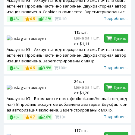
Аккаунты IG | Аккаунты подтверждены по смс. Почты в компл
екте нет. Профиль частично заполнен. Двухфакторная автор
изация включена. Cookies в комплекте. Зарегистрированы с
MIX ip.
Подробнее...
48ч
4.6
1.1%
0-10
115 шт.
Цена за 1 шт.
Купить
от $1,11
Аккаунты IG | Аккаунты подтверждены по смс. Почты в компл
екте нет. Профиль частично заполнен. Двухфакторная автор
изация включена. Зарегистрированы с MIX ip.
Подробнее...
48ч
4.6
3.9%
100+
24 шт.
Цена за 1 шт.
Купить
от $1,20
Аккаунты IG | В комплекте почта(outlook.com/hotmail.com, род
ная). В профиль аккаунтов добавлена аватарка. Двухфакторн
ая авторизация включена. Зарегистрированы с MIX ip.
Подробнее...
48ч
4.7
2.6%
10+
117 шт.