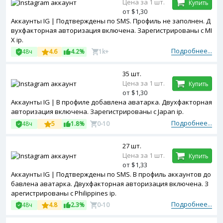
Цена за 1 шт.
Купить
от $1,30
Аккаунты IG | Подтверждены по SMS. Профиль не заполнен. Д
вухфакторная авторизация включена. Зарегистрированы с MI
X ip.
Подробнее...
48ч
4.6
4.2%
1k+
35 шт.
Цена за 1 шт.
Купить
от $1,30
Аккаунты IG | В профиле добавлена аватарка. Двухфакторная
авторизация включена. Зарегистрированы с Japan ip.
Подробнее...
48ч
5
1.8%
0-10
27 шт.
Цена за 1 шт.
Купить
от $1,33
Аккаунты IG | Подтверждены по SMS. В профиль аккаунтов до
бавлена аватарка. Двухфакторная авторизация включена. З
арегистрированы с Philippines ip.
Подробнее...
48ч
4.8
2.3%
0-10