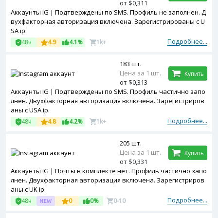
от $0,311
Аккаунты IG | Подтверждены по SMS. Профиль не заполнен. Д
вухфакторная авторизация включена. Зарегистрированы с U
SA ip.
Подробнее...
48ч
4.9
4.1%
1k+
183 шт.
Цена за 1 шт.
Купить
от $0,313
Аккаунты IG | Подтверждены по SMS. Профиль частично запо
лнен. Двухфакторная авторизация включена. Зарегистриров
аны с USA ip.
Подробнее...
48ч
4.8
4.2%
1k+
205 шт.
Цена за 1 шт.
Купить
от $0,331
Аккаунты IG | Почты в комплекте нет. Профиль частично запо
лнен. Двухфакторная авторизация включена. Зарегистриров
аны с UK ip.
Подробнее...
48ч
0
0%
0-10