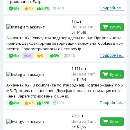
стрированы с EU ip.
Подробнее...
48ч
4.7
3.4%
0-10
17 шт.
Цена за 1 шт.
Купить
от $1,48
Аккаунты IG | Аккаунты подтверждены по смс. Профиль не за
полнен. Двухфакторная авторизация включена. Cookies в ком
плекте. Зарегистрированы с Germany ip.
Подробнее...
48ч
0
0%
0-10
1 171 шт.
Цена за 1 шт.
Купить
от $1,54
Аккаунты IG | В комплекте почта(родная). Подтверждены по S
MS. Профиль не заполнен. Двухфакторная авторизация вклю
чена. Зарегистрированы с USA ip.
Подробнее...
48ч
4.6
2.9%
100+
793 шт.
Цена за 1 шт.
Купить
от $1,55