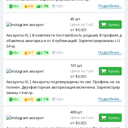
Подробнее...
48ч
4.8
1.9%
100+
45 шт.
Цена за 1 шт.
Купить
от $0,925
Аккаунты IG | В комплекте почта(inbox.lv, родная). В профиле д
обавлена аватарка и от 6 публикаций. Зарегистрированы с U
SA ip.
Подробнее...
48ч
4.7
2.7%
100+
101 шт.
Цена за 1 шт.
Купить
от $0,925
Аккаунты IG | Аккаунты подтверждены по смс. Профиль не за
полнен. Двухфакторная авторизация включена. Зарегистрир
ованы с Iran ip.
Подробнее...
48ч
4.8
1.1%
100+
409 шт.
Цена за 1 шт.
Купить
от $0,925