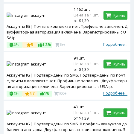
1 162 шт.
Цена за 1 шт.
Купить
от $1,39
Аккаунты IG | Почты в комплекте нет. Профиль не заполнен. Д
вухфакторная авторизация включена. Зарегистрированы с U
SA ip.
Подробнее...
48ч
5
1.3%
1k+
94 шт.
Цена за 1 шт.
Купить
от $1,39
Аккаунты IG | Подтверждены по SMS. Подтверждены по почт
е, почты в комплекте нет. Профиль не заполнен. Двухфакторн
ая авторизация включена. Зарегистрированы с USA ip.
Подробнее...
48ч
4.7
1%
100+
43 шт.
Цена за 1 шт.
Купить
от $1,39
Аккаунты IG | Подтверждены по SMS. В профиль аккаунтов до
бавлена аватарка. Двухфакторная авторизация включена. З