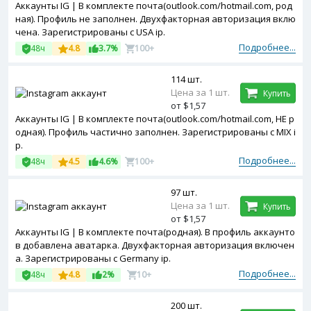
Аккаунты IG | В комплекте почта(outlook.com/hotmail.com, род
ная). Профиль не заполнен. Двухфакторная авторизация вклю
чена. Зарегистрированы с USA ip.
Подробнее...
48ч
4.8
3.7%
100+
114 шт.
Цена за 1 шт.
Купить
от $1,57
Аккаунты IG | В комплекте почта(outlook.com/hotmail.com, НЕ р
одная). Профиль частично заполнен. Зарегистрированы с MIX i
p.
Подробнее...
48ч
4.5
4.6%
100+
97 шт.
Цена за 1 шт.
Купить
от $1,57
Аккаунты IG | В комплекте почта(родная). В профиль аккаунто
в добавлена аватарка. Двухфакторная авторизация включен
а. Зарегистрированы с Germany ip.
Подробнее...
48ч
4.8
2%
10+
200 шт.