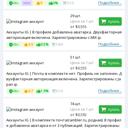
X ip.
Подробнее...
48ч
0
0%
0-10
29 шт.
Цена за 1 шт.
Купить
от $0,555
Аккаунты IG | В профиле добавлена аватарка. Двухфакторная
авторизация включена. Зарегистрированы с MIX ip.
Подробнее...
48ч
4.9
0.5%
100+
51 шт.
Цена за 1 шт.
Купить
от $0,555
Аккаунты IG | Почты в комплекте нет. Профиль не заполнен. Д
вухфакторная авторизация включена. Зарегистрированы с Ja
pan ip.
Подробнее...
48ч
4.7
1.9%
0-10
74 шт.
Цена за 1 шт.
Купить
от $0,592
Аккаунты IG | В комплекте почта(rambler.ru, родная). В профил
е добавлена аватарка и от 3 публикаций. Зарегистрированы