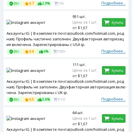
dom ip.
Подробнее...
48ч
4.7
2.9%
10+
951 шт.
Цена за 1 шт.
Купить
от $1,67
Аккаунты IG | В комплекте почта(outlook.com/hotmail.com, род
ная). Профиль частично заполнен. Двухфакторная авторизац
ия включена. Зарегистрированы с USA ip.
Подробнее...
48ч
4.6
4%
100+
111 шт.
Цена за 1 шт.
Купить
от $1,67
Аккаунты IG | В комплекте почта(outlook.com/hotmail.com, род
ная). Профиль не заполнен. Двухфакторная авторизация вклю
чена. Зарегистрированы с UK ip.
Подробнее...
48ч
4.5
3.6%
0-10
64 шт.
Цена за 1 шт.
Купить
от $1,67
Аккаунты IG | В комплекте почта(outlook.com/hotmail.com, род