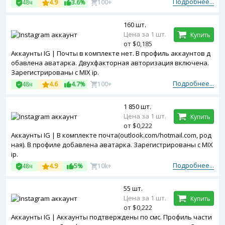
Подробнее...
48ч
4.9
3.6%
100+
160 шт.
Цена за 1 шт.
Купить
от $0,185
Аккаунты IG | Почты в комплекте нет. В профиль аккаунтов д
обавлена аватарка. Двухфакторная авторизация включена.
Зарегистрированы с MIX ip.
Подробнее...
48ч
4.6
4.7%
100+
1 850 шт.
Цена за 1 шт.
Купить
от $0,222
Аккаунты IG | В комплекте почта(outlook.com/hotmail.com, род
ная). В профиле добавлена аватарка. Зарегистрированы с MIX
ip.
Подробнее...
48ч
4.9
5%
10k+
55 шт.
Цена за 1 шт.
Купить
от $0,222
Аккаунты IG | Аккаунты подтверждены по смс. Профиль части