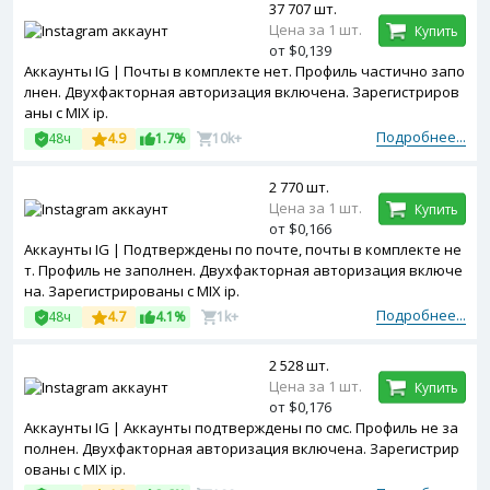
37 707 шт.
Цена за 1 шт.
Купить
от $0,139
Аккаунты IG | Почты в комплекте нет. Профиль частично запо
лнен. Двухфакторная авторизация включена. Зарегистриров
аны с MIX ip.
Подробнее...
48ч
4.9
1.7%
10k+
2 770 шт.
Цена за 1 шт.
Купить
от $0,166
Аккаунты IG | Подтверждены по почте, почты в комплекте не
т. Профиль не заполнен. Двухфакторная авторизация включе
на. Зарегистрированы с MIX ip.
Подробнее...
48ч
4.7
4.1%
1k+
2 528 шт.
Цена за 1 шт.
Купить
от $0,176
Аккаунты IG | Аккаунты подтверждены по смс. Профиль не за
полнен. Двухфакторная авторизация включена. Зарегистрир
ованы с MIX ip.