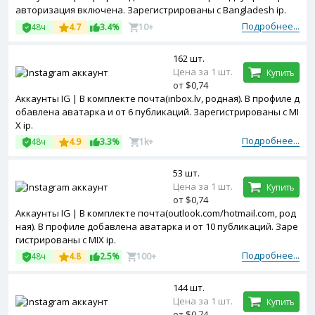
авторизация включена. Зарегистрированы с Bangladesh ip.
Подробнее...
48ч
4.7
3.4%
10+
162 шт.
Цена за 1 шт.
Купить
от $0,74
Аккаунты IG | В комплекте почта(inbox.lv, родная). В профиле д
обавлена аватарка и от 6 публикаций. Зарегистрированы с MI
X ip.
Подробнее...
48ч
4.9
3.3%
1k+
53 шт.
Цена за 1 шт.
Купить
от $0,74
Аккаунты IG | В комплекте почта(outlook.com/hotmail.com, род
ная). В профиле добавлена аватарка и от 10 публикаций. Заре
гистрированы с MIX ip.
Подробнее...
48ч
4.8
2.5%
100+
144 шт.
Цена за 1 шт.
Купить
от $0,74