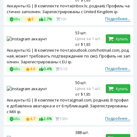
от $1,83
Аккаунты IG | В комплекте почта(inbox.lv, родная). Профиль ча
стично заполнен. Зарегистрированы с United Kingdom ip.
Подробнее...
48ч
5
2.7%
10+
53 шт.
Цена за 1 шт.
Купить
от $1,83
Аккаунты IG | В комплекте почта(outlook.com/hotmail.com, род
ная, может требовать подтверждение по смс). Профиль не зап
олнен. Зарегистрированы с EU ip.
Подробнее...
48ч
4.6
0.4%
0-10
50 шт.
Цена за 1 шт.
Купить
от $1,85
Аккаунты IG | В комплекте почта(gmail.com, родная). В профил
е добавлена аватарка и от 6 публикаций. Зарегистрированы
с MIX ip.
Подробнее...
48ч
4.7
2.6%
100+
388 шт.