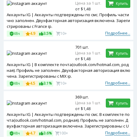
Цена за 1 шт.
Купить
от $1,48
Аккаунты IG | Аккаунты подтверждены по смс. Профиль части
чно заполнен. Двухфакторная авторизация включена. Зареги
стрированы с France ip.
Подробнее...
48ч
4.9
3.5%
10+
701 шт.
Цена за 1 шт.
Купить
от $1,48
Аккаунты IG | В комплекте почта(outlook.com/hotmail.com, род
ная). Профиль не заполнен. Двухфакторная авторизация вклю
чена. Зарегистрированы с MIX ip.
Подробнее...
48ч
4.5
3.1%
10+
369 шт.
Цена за 1 шт.
Купить
от $1,48
Аккаунты IG | Аккаунты подтверждены по смс. В комплекте по
чта(outlook.com/hotmail.com, родная). Профиль не заполнен. Д
вухфакторная авторизация включена. Зарегистрированы с U
SA ip.
Подробнее...
48ч
4.7
3.6%
100+