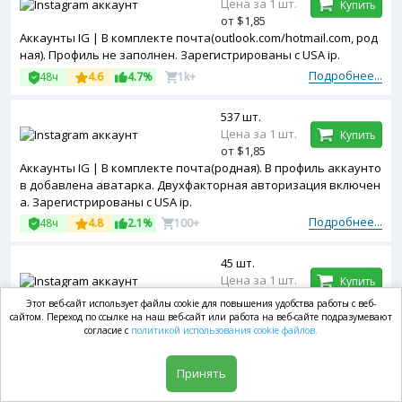
Цена за 1 шт.
Купить
от $1,85
Аккаунты IG | В комплекте почта(outlook.com/hotmail.com, род
ная). Профиль не заполнен. Зарегистрированы с USA ip.
Подробнее...
48ч
4.6
4.7%
1k+
537 шт.
Цена за 1 шт.
Купить
от $1,85
Аккаунты IG | В комплекте почта(родная). В профиль аккаунто
в добавлена аватарка. Двухфакторная авторизация включен
а. Зарегистрированы с USA ip.
Подробнее...
48ч
4.8
2.1%
100+
45 шт.
Цена за 1 шт.
Купить
от $1,85
Этот веб-сайт использует файлы cookie для повышения удобства работы с веб-
Аккаунты IG | В комплекте почта(inbox.lv, родная). Профиль не
сайтом. Переход по ссылке на наш веб-сайт или работа на веб-сайте подразумевают
заполнен. Зарегистрированы с MIX ip.
согласие с
политикой использования cookie файлов.
Подробнее...
48ч
5
1.4%
10+
Принять
408 шт.