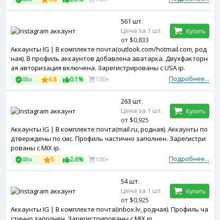
561 шт.
Цена за 1 шт.
Купить
от $0,833
Аккаунты IG | В комплекте почта(outlook.com/hotmail.com, род
ная). В профиль аккаунтов добавлена аватарка. Двухфакторн
ая авторизация включена. Зарегистрированы с USA ip.
Подробнее...
48ч
4.8
0.1%
100+
263 шт.
Цена за 1 шт.
Купить
от $0,925
Аккаунты IG | В комплекте почта(mail.ru, родная). Аккаунты по
дтверждены по смс. Профиль частично заполнен. Зарегистри
рованы с MIX ip.
Подробнее...
48ч
5
2.6%
100+
54 шт.
Цена за 1 шт.
Купить
от $0,925
Аккаунты IG | В комплекте почта(inbox.lv, родная). Профиль ча
стично заполнен. Зарегистрированы с MIX ip.