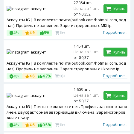
27 354 шт.
Цена за 1 шт.
Купить
от $0,352
Аккаунты IG | В комплекте почта(outlook.com/hotmail.com, род
ная). Профиль не заполнен. Зарегистрированы с MIX ip.
Подробнее...
48ч
4.9
5%
1k+
1 454 шт.
Цена за 1 шт.
Купить
от $0,37
Аккаунты IG | В комплекте почта(outlook.com/hotmail.com, род
ная). Профиль не заполнен. Зарегистрированы с Ukraine ip.
Подробнее...
48ч
4.8
4.7%
10+
1 603 шт.
Цена за 1 шт.
Купить
от $0,37
Аккаунты IG | Почты в комплекте нет. Профиль частично запо
лнен. Двухфакторная авторизация включена. Зарегистриров
аны с USA ip.
Подробнее...
48ч
4.6
0.5%
1k+