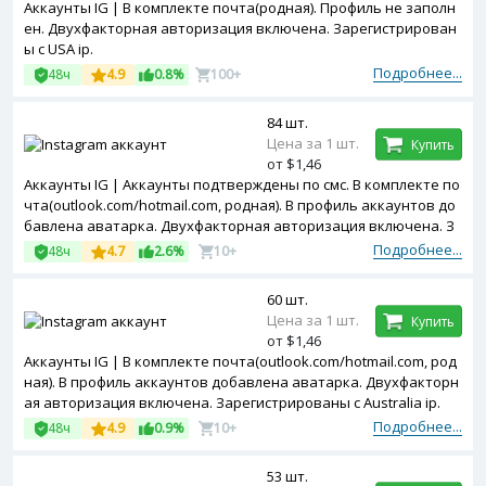
Аккаунты IG | В комплекте почта(родная). Профиль не заполн
ен. Двухфакторная авторизация включена. Зарегистрирован
ы с USA ip.
Подробнее...
48ч
4.9
0.8%
100+
84 шт.
Цена за 1 шт.
Купить
от $1,46
Аккаунты IG | Аккаунты подтверждены по смс. В комплекте по
чта(outlook.com/hotmail.com, родная). В профиль аккаунтов до
бавлена аватарка. Двухфакторная авторизация включена. З
арегистрированы с USA ip.
Подробнее...
48ч
4.7
2.6%
10+
60 шт.
Цена за 1 шт.
Купить
от $1,46
Аккаунты IG | В комплекте почта(outlook.com/hotmail.com, род
ная). В профиль аккаунтов добавлена аватарка. Двухфакторн
ая авторизация включена. Зарегистрированы с Australia ip.
Подробнее...
48ч
4.9
0.9%
10+
53 шт.