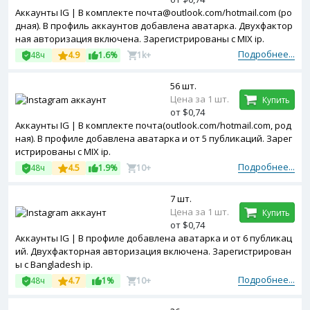
Аккаунты IG | В комплекте почта@outlook.com/hotmail.com (ро
дная). В профиль аккаунтов добавлена аватарка. Двухфактор
ная авторизация включена. Зарегистрированы с MIX ip.
Подробнее...
48ч
4.9
1.6%
1k+
56 шт.
Цена за 1 шт.
Купить
от $0,74
Аккаунты IG | В комплекте почта(outlook.com/hotmail.com, род
ная). В профиле добавлена аватарка и от 5 публикаций. Зарег
истрированы с MIX ip.
Подробнее...
48ч
4.5
1.9%
10+
7 шт.
Цена за 1 шт.
Купить
от $0,74
Аккаунты IG | В профиле добавлена аватарка и от 6 публикац
ий. Двухфакторная авторизация включена. Зарегистрирован
ы с Bangladesh ip.
Подробнее...
48ч
4.7
1%
10+