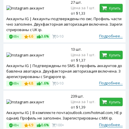
27 шт.
Цена за 1 шт.
Купить
от $1,33
Аккаунты IG | Аккаунты подтверждены по смс. Профиль части
чно заполнен. Двухфакторная авторизация включена. Зареги
стрированы с UK ip.
Подробнее...
48ч
4.6
3.6%
0-10
13 шт.
Цена за 1 шт.
Купить
от $1,37
Аккаунты IG | Подтверждены по SMS. В профиль аккаунтов до
бавлена аватарка. Двухфакторная авторизация включена. З
арегистрированы с Singapore ip.
Подробнее...
48ч
4.8
1.6%
0-10
239 шт.
Цена за 1 шт.
Купить
от $1,39
Аккаунты IG | В комплекте почта(outlook.com/hotmail.com, НЕ р
одная). Профиль не заполнен. Зарегистрированы с MIX ip.
Подробнее...
48ч
4.9
0.6%
100+