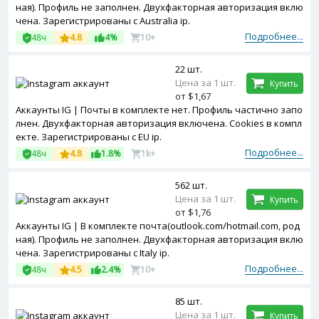
ная). Профиль не заполнен. Двухфакторная авторизация вклю
чена. Зарегистрированы с Australia ip.
Подробнее...
48ч
4.8
4%
10+
22 шт.
Цена за 1 шт.
Купить
от $1,67
Аккаунты IG | Почты в комплекте нет. Профиль частично запо
лнен. Двухфакторная авторизация включена. Cookies в компл
екте. Зарегистрированы с EU ip.
Подробнее...
48ч
4.8
1.8%
1k+
562 шт.
Цена за 1 шт.
Купить
от $1,76
Аккаунты IG | В комплекте почта(outlook.com/hotmail.com, род
ная). Профиль не заполнен. Двухфакторная авторизация вклю
чена. Зарегистрированы с Italy ip.
Подробнее...
48ч
4.5
2.4%
10+
85 шт.
Цена за 1 шт.
Купить