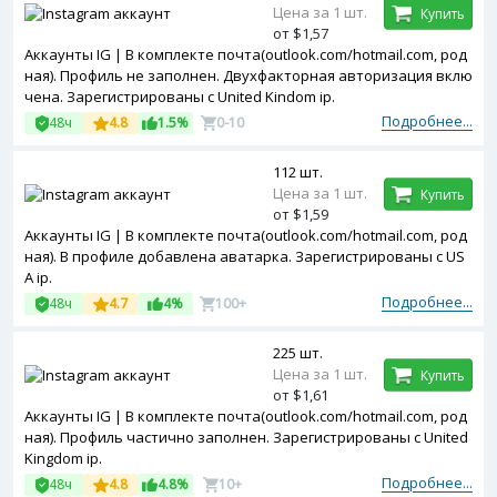
Цена за 1 шт.
Купить
от $1,57
Аккаунты IG | В комплекте почта(outlook.com/hotmail.com, род
ная). Профиль не заполнен. Двухфакторная авторизация вклю
чена. Зарегистрированы с United Kindom ip.
Подробнее...
48ч
4.8
1.5%
0-10
112 шт.
Цена за 1 шт.
Купить
от $1,59
Аккаунты IG | В комплекте почта(outlook.com/hotmail.com, род
ная). В профиле добавлена аватарка. Зарегистрированы с US
A ip.
Подробнее...
48ч
4.7
4%
100+
225 шт.
Цена за 1 шт.
Купить
от $1,61
Аккаунты IG | В комплекте почта(outlook.com/hotmail.com, род
ная). Профиль частично заполнен. Зарегистрированы с United
Kingdom ip.
Подробнее...
48ч
4.8
4.8%
10+