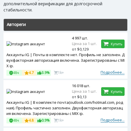
дополнительной верификации для долгосрочной
стабильности.
Автореги
4 997 шт.
Цена за 1 шт.
Купить
от $0,129
Аккаунты IG | Почты в комплекте нет. Профиль не заполнен. Д
вухфакторная авторизация включена. Зарегистрированы с MI
X ip.
Подробнее...
48ч
4.7
3.9%
1k+
16 018 шт.
Цена за 1 шт.
Купить
от $0,13
Аккаунты IG | В комплекте почта(outlook.com/hotmail.com, род
ная). Профиль частично заполнен. Двухфакторная авторизац
ия включена. Зарегистрированы с MIX ip.
Подробнее...
48ч
4.8
0.9%
1k+