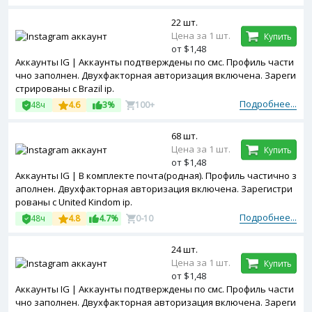
22 шт.
Цена за 1 шт.
Купить
от $1,48
Аккаунты IG | Аккаунты подтверждены по смс. Профиль части
чно заполнен. Двухфакторная авторизация включена. Зареги
стрированы с Brazil ip.
Подробнее...
48ч
4.6
3%
100+
68 шт.
Цена за 1 шт.
Купить
от $1,48
Аккаунты IG | В комплекте почта(родная). Профиль частично з
аполнен. Двухфакторная авторизация включена. Зарегистри
рованы с United Kindom ip.
Подробнее...
48ч
4.8
4.7%
0-10
24 шт.
Цена за 1 шт.
Купить
от $1,48
Аккаунты IG | Аккаунты подтверждены по смс. Профиль части
чно заполнен. Двухфакторная авторизация включена. Зареги