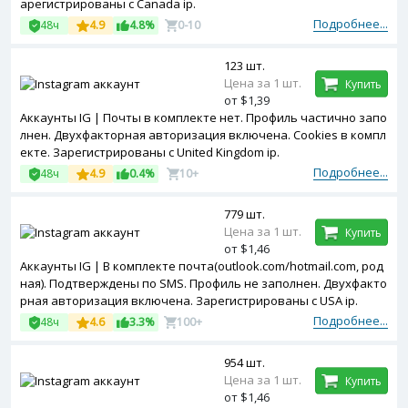
арегистрированы с Canada ip.
Подробнее...
48ч
4.9
4.8%
0-10
123 шт.
Цена за 1 шт.
Купить
от $1,39
Аккаунты IG | Почты в комплекте нет. Профиль частично запо
лнен. Двухфакторная авторизация включена. Cookies в компл
екте. Зарегистрированы с United Kingdom ip.
Подробнее...
48ч
4.9
0.4%
10+
779 шт.
Цена за 1 шт.
Купить
от $1,46
Аккаунты IG | В комплекте почта(outlook.com/hotmail.com, род
ная). Подтверждены по SMS. Профиль не заполнен. Двухфакто
рная авторизация включена. Зарегистрированы с USA ip.
Подробнее...
48ч
4.6
3.3%
100+
954 шт.
Цена за 1 шт.
Купить
от $1,46